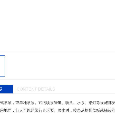
容
CONTENT DETAILS
式喷泉，或旱地喷泉。它的喷泉管道、喷头、水泵、彩灯等设施都
用地面，行人可以照常行走玩耍。喷水时，喷泉从格栅盖板或铺装