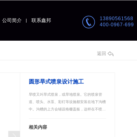
13890561568
公司简介
联系鑫邦
400-0967-699
返回
圆形旱式喷泉设计施工
旱喷又叫旱式喷泉，或旱地喷泉。它的喷泉管
道、喷头、水泵、彩灯等设施都安装在地下沟槽
中。沟槽的上方会铺设格栅盖板，这样在不喷…
相关内容