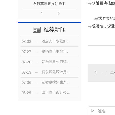
与水近距离接触
自行车喷泉设计施工
百米巨型水幕
旱式喷泉的表
与观赏性，深受
推荐新闻
酒店入口水景如何选择？不同定位可采用不同酒店喷泉方案
08-03
揭秘喷泉中的“矛盾美学”——水火相融喷泉
07-27
音乐喷泉如何赋能商区发展：从“流量引擎”到“品牌名片”的进阶之路
07-20
喷泉深化设计是什么？为什么设计院的喷泉方案还需要二次深化？
07-13
旱
选喷泉喷头生产厂家，先搞清楚喷泉厂家的两大“流派”
07-06
四川喷泉设计公司哪家好？
06-29